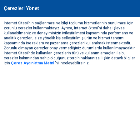
Çerezleri Yönet
TR
İnternet Sitesi’nin sağlanması ve bilgi toplumu hizmetlerinin sunulması için
Kibar Gönüllüleri
zorunlu çerezler kullanmaktayız. Ayrıca, İnternet Sitesi’ni daha işlevsel
kullanabilmeniz ve deneyiminizin iyileştirilmesi kapsamında performans ve
analitik çerezleri, size yönelik kişiselleştirilmiş ürün ve hizmet tanıtımı
Sürdürülebilirlik
Assan Alüminyum’da Sürdürülebilirlik
kapsamında ise reklam ve pazarlama çerezleri kullanılmak istenmektedir.
Kurumsal Sosyal Sorumluluk
Kibar Gönüllüleri
Zorunlu olmayan çerezler onay vermediğiniz durumlarda kullanılmayacaktır.
İnternet Sitesi’nde kullanılan çerezlerin türü ve kullanım amaçları ile bu
çerezler bakımından sahip olduğunuz tercih haklarınıza ilişkin detaylı bilgiler
için
Çerez Aydınlatma Metni
’ni inceleyebilirsiniz.
Biyoçeşitliliği Koruma Projesi
Fabrikada Sanat Projesi
Kibar Gönüllüleri
Ağaçlandırma Projeleri
Toplumsal Cinsiyet Eşitliği Projeleri