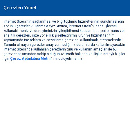
Çerezleri Yönet
TR
İnternet Sitesi’nin sağlanması ve bilgi toplumu hizmetlerinin sunulması için
Endüstriyel Uygulamalar
zorunlu çerezler kullanmaktayız. Ayrıca, İnternet Sitesi’ni daha işlevsel
kullanabilmeniz ve deneyiminizin iyileştirilmesi kapsamında performans ve
analitik çerezleri, size yönelik kişiselleştirilmiş ürün ve hizmet tanıtımı
Sektörler
Endüstriyel Uygulamalar
kapsamında ise reklam ve pazarlama çerezleri kullanılmak istenmektedir.
Zorunlu olmayan çerezler onay vermediğiniz durumlarda kullanılmayacaktır.
Esneklik ve fonksiyonelliği bir araya getiren alüminyum, endüstriyel
İnternet Sitesi’nde kullanılan çerezlerin türü ve kullanım amaçları ile bu
uygulamalarda çevre dostu çözümler sunuyor. Assan Alüminyum
çerezler bakımından sahip olduğunuz tercih haklarınıza ilişkin detaylı bilgiler
için
Çerez Aydınlatma Metni
’ni inceleyebilirsiniz.
ürünleri çeşitli üretim alanlarında özelleştirilebilir yapısıyla öne
çıkıyor. Esneklik, kolay şekil verilebilirlik, yüksek iletkenlik ve
dayanıklılık özellikleri alüminyumu endüstriyel uygulamalarda
vazgeçilmez bir ham madde haline getiriyor. Bu özelliklerine ek
olarak sonsuz kez geri dönüştürülebilirliği sayesinde, alüminyum
kullanımı, sürdürülebilir üretim süreçlerine katkıda bulunarak
çevresel etkileri minimize etmektedir.