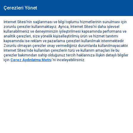
Çerezleri Yönet
TR
İnternet Sitesi’nin sağlanması ve bilgi toplumu hizmetlerinin sunulması için
Ocak, 2024
zorunlu çerezler kullanmaktayız. Ayrıca, İnternet Sitesi’ni daha işlevsel
AHR Expo 2024 Fuarı
kullanabilmeniz ve deneyiminizin iyileştirilmesi kapsamında performans ve
analitik çerezleri, size yönelik kişiselleştirilmiş ürün ve hizmet tanıtımı
Medya Merkezi
Bizden Haberler
2024
AHR Expo 2024 Fuarı
kapsamında ise reklam ve pazarlama çerezleri kullanılmak istenmektedir.
Zorunlu olmayan çerezler onay vermediğiniz durumlarda kullanılmayacaktır.
İnternet Sitesi’nde kullanılan çerezlerin türü ve kullanım amaçları ile bu
çerezler bakımından sahip olduğunuz tercih haklarınıza ilişkin detaylı bilgiler
için
Çerez Aydınlatma Metni
’ni inceleyebilirsiniz.