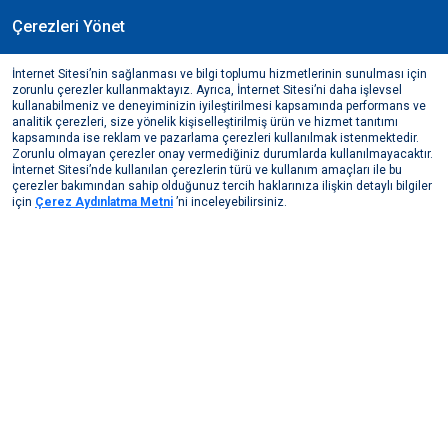
Çerezleri Yönet
TR
İnternet Sitesi’nin sağlanması ve bilgi toplumu hizmetlerinin sunulması için
Eylül, 2023
zorunlu çerezler kullanmaktayız. Ayrıca, İnternet Sitesi’ni daha işlevsel
IFC Global Manufacturing Conference Katılımı
kullanabilmeniz ve deneyiminizin iyileştirilmesi kapsamında performans ve
analitik çerezleri, size yönelik kişiselleştirilmiş ürün ve hizmet tanıtımı
Medya Merkezi
Bizden Haberler
2023
kapsamında ise reklam ve pazarlama çerezleri kullanılmak istenmektedir.
IFC Global Manufacturing Conference Katılımı
Zorunlu olmayan çerezler onay vermediğiniz durumlarda kullanılmayacaktır.
İnternet Sitesi’nde kullanılan çerezlerin türü ve kullanım amaçları ile bu
çerezler bakımından sahip olduğunuz tercih haklarınıza ilişkin detaylı bilgiler
için
Çerez Aydınlatma Metni
’ni inceleyebilirsiniz.