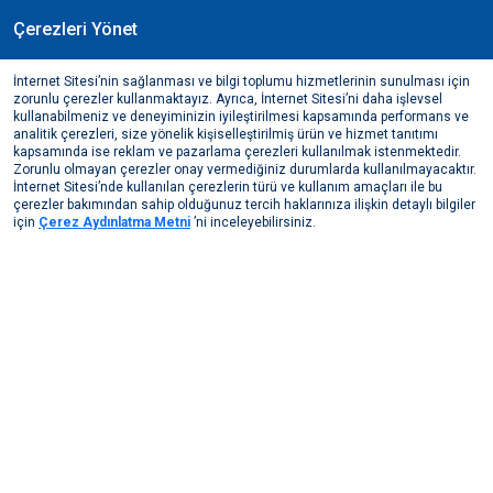
Çerezleri Yönet
TR
İnternet Sitesi’nin sağlanması ve bilgi toplumu hizmetlerinin sunulması için
Mart, 2018
zorunlu çerezler kullanmaktayız. Ayrıca, İnternet Sitesi’ni daha işlevsel
Sakarya Üniversitesi METAG-10
kullanabilmeniz ve deneyiminizin iyileştirilmesi kapsamında performans ve
analitik çerezleri, size yönelik kişiselleştirilmiş ürün ve hizmet tanıtımı
Medya Merkezi
Bizden Haberler
2018
kapsamında ise reklam ve pazarlama çerezleri kullanılmak istenmektedir.
Sakarya Üniversitesi METAG-10
Zorunlu olmayan çerezler onay vermediğiniz durumlarda kullanılmayacaktır.
İnternet Sitesi’nde kullanılan çerezlerin türü ve kullanım amaçları ile bu
çerezler bakımından sahip olduğunuz tercih haklarınıza ilişkin detaylı bilgiler
için
Çerez Aydınlatma Metni
’ni inceleyebilirsiniz.