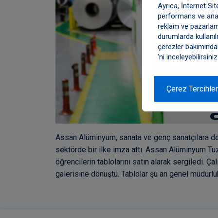
Ayrıca, İnternet Si
performans ve anali
reklam ve pazarlam
durumlarda kullanıl
çerezler bakımından 
’ni inceleyebilirsiniz
Çerez Tercihler
Assan Alüminyum, sanata ve genç sanatçılara des
sektörde bir ilke imza attı. Assan Alüminyum Tu
öğrencilerin tablolarını satın alarak sergiledi. Ça
galerisine dönüştü. Tablolar şu an genel müdür