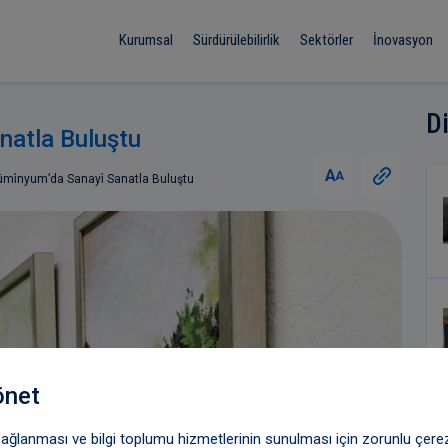
Kurumsal
Sürdürülebilirlik
Sektörler
İnovasyon
D
natla Buluştu
A
A
mi̇nyum’da Sanayi̇ Sanatla Buluştu
önet
 sağlanması ve bilgi toplumu hizmetlerinin sunulması için zorunlu çere