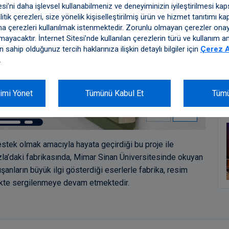
tesi’ni daha işlevsel kullanabilmeniz ve deneyiminizin iyileştirilmesi k
tik çerezleri, size yönelik kişiselleştirilmiş ürün ve hizmet tanıtımı 
a çerezleri kullanılmak istenmektedir. Zorunlu olmayan çerezler ona
mayacaktır. İnternet Sitesi’nde kullanılan çerezlerin türü ve kullanım am
sahip olduğunuz tercih haklarınıza ilişkin detaylı bilgiler için
Çerez A
.
imi Yönet
Tümünü Kabul Et
Tüm
tek olmak amacıyla hayata geçirdiği bu proje ile
zla’daki fabrikasında, Mimar Sinan Üniversitesinde okuyan
lışanların büyük ilgi gösterdiği eserlerle fabrika, resim
lükte sergilenmeye devam etmektedir.