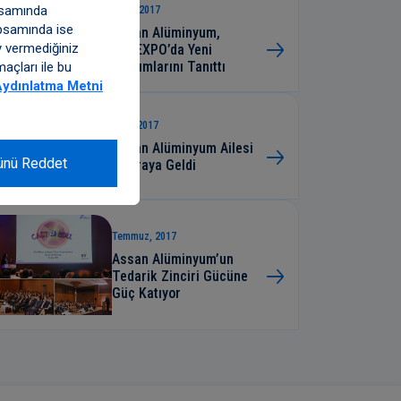
apsamında
Ekim, 2017
kapsamında ise
Assan Alüminyum,
y vermediğiniz
ALUEXPO’da Yeni
Yatırımlarını Tanıttı
açları ile bu
ydınlatma Metni
Eylül, 2017
Assan Alüminyum Ailesi
ünü Reddet
Biraraya Geldi
Temmuz, 2017
Assan Alüminyum’un
Tedarik Zinciri Gücüne
Güç Katıyor