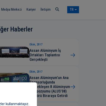
Medya Merkezi
Kariyer
İletişim
TR
iğer Haberler
Ekim, 2017
Assan Alüminyum İş
Ortakları Toplantısı
Gerçekleşti
Ekim, 2017
Assan Alüminyum’un Ana
Sponsorluğunda
Gerçekleşen 8 Alüminyum
Sempozyumu (ALUS’08)
Sektörü Biraraya Getirdi
zler kullanmaktayız.