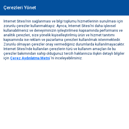
Çerezleri Yönet
TR
İnternet Sitesi’nin sağlanması ve bilgi toplumu hizmetlerinin sunulması için
MEDYA MERKEZİ
zorunlu çerezler kullanmaktayız. Ayrıca, İnternet Sitesi’ni daha işlevsel
kullanabilmeniz ve deneyiminizin iyileştirilmesi kapsamında performans ve
Medya Merkezi
Bizden Haberler
2015
analitik çerezleri, size yönelik kişiselleştirilmiş ürün ve hizmet tanıtımı
kapsamında ise reklam ve pazarlama çerezleri kullanılmak istenmektedir.
Zorunlu olmayan çerezler onay vermediğiniz durumlarda kullanılmayacaktır.
Bizden Haberler
Basından Haberler
İnternet Sitesi’nde kullanılan çerezlerin türü ve kullanım amaçları ile bu
çerezler bakımından sahip olduğunuz tercih haklarınıza ilişkin detaylı bilgiler
için
Çerez Aydınlatma Metni
’ni inceleyebilirsiniz.
2026
2025
2024
2023
2022
Kasım, 2015