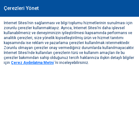
Çerezleri Yönet
TR
İnternet Sitesi’nin sağlanması ve bilgi toplumu hizmetlerinin sunulması için
Ekim, 2014
zorunlu çerezler kullanmaktayız. Ayrıca, İnternet Sitesi’ni daha işlevsel
Boğaz Gezisi
kullanabilmeniz ve deneyiminizin iyileştirilmesi kapsamında performans ve
analitik çerezleri, size yönelik kişiselleştirilmiş ürün ve hizmet tanıtımı
Medya Merkezi
Bizden Haberler
2014
Boğaz Gezisi
kapsamında ise reklam ve pazarlama çerezleri kullanılmak istenmektedir.
Zorunlu olmayan çerezler onay vermediğiniz durumlarda kullanılmayacaktır.
İnternet Sitesi’nde kullanılan çerezlerin türü ve kullanım amaçları ile bu
çerezler bakımından sahip olduğunuz tercih haklarınıza ilişkin detaylı bilgiler
için
Çerez Aydınlatma Metni
’ni inceleyebilirsiniz.