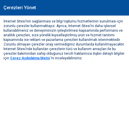
Çerezleri Yönet
TR
İnternet Sitesi’nin sağlanması ve bilgi toplumu hizmetlerinin sunulması için
MEDYA MERKEZİ
zorunlu çerezler kullanmaktayız. Ayrıca, İnternet Sitesi’ni daha işlevsel
kullanabilmeniz ve deneyiminizin iyileştirilmesi kapsamında performans ve
Medya Merkezi
Basından Haberler
2019
analitik çerezleri, size yönelik kişiselleştirilmiş ürün ve hizmet tanıtımı
kapsamında ise reklam ve pazarlama çerezleri kullanılmak istenmektedir.
Zorunlu olmayan çerezler onay vermediğiniz durumlarda kullanılmayacaktır.
Bizden Haberler
Basından Haberler
İnternet Sitesi’nde kullanılan çerezlerin türü ve kullanım amaçları ile bu
çerezler bakımından sahip olduğunuz tercih haklarınıza ilişkin detaylı bilgiler
için
Çerez Aydınlatma Metni
’ni inceleyebilirsiniz.
2026
2025
2024
2023
2022
Kasım, 2019