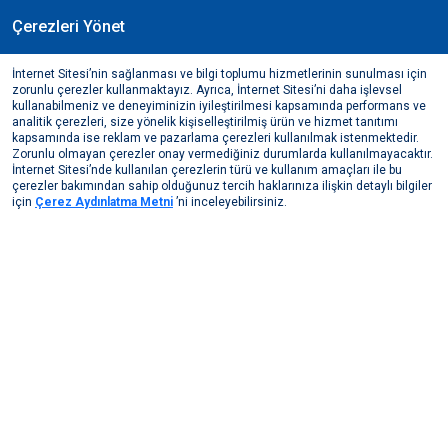
Çerezleri Yönet
TR
İnternet Sitesi’nin sağlanması ve bilgi toplumu hizmetlerinin sunulması için
Kasım, 2017
zorunlu çerezler kullanmaktayız. Ayrıca, İnternet Sitesi’ni daha işlevsel
Assan Alüminyum, Sürdürülebilirlikte Topluma Değer
kullanabilmeniz ve deneyiminizin iyileştirilmesi kapsamında performans ve
analitik çerezleri, size yönelik kişiselleştirilmiş ürün ve hizmet tanıtımı
Katıyor
kapsamında ise reklam ve pazarlama çerezleri kullanılmak istenmektedir.
Zorunlu olmayan çerezler onay vermediğiniz durumlarda kullanılmayacaktır.
Medya Merkezi
Basından Haberler
2017
İnternet Sitesi’nde kullanılan çerezlerin türü ve kullanım amaçları ile bu
Assan Alüminyum, Sürdürülebilirlikte Topluma Değer ...
çerezler bakımından sahip olduğunuz tercih haklarınıza ilişkin detaylı bilgiler
için
Çerez Aydınlatma Metni
’ni inceleyebilirsiniz.
Diğer Haberler